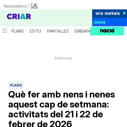
|
Newsletters
ara mateix
09:58
PLANS
ESTIU
PANTALLES
EMBARÀS
CRIANÇA
ES
PLANS
Què fer amb nens i nenes
aquest cap de setmana:
activitats del 21 i 22 de
febrer de 2026