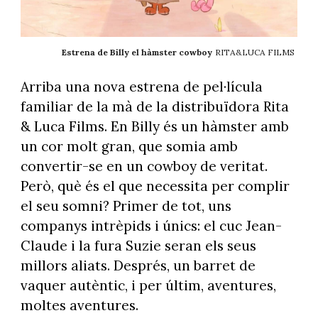
Estrena de Billy el hàmster cowboy
RITA&LUCA FILMS
Arriba una nova estrena de pel·lícula
familiar de la mà de la distribuïdora Rita
& Luca Films. En Billy és un hàmster amb
un cor molt gran, que somia amb
convertir-se en un cowboy de veritat.
Però, què és el que necessita per complir
el seu somni? Primer de tot, uns
companys intrèpids i únics: el cuc Jean-
Claude i la fura Suzie seran els seus
millors aliats. Després, un barret de
vaquer autèntic, i per últim, aventures,
moltes aventures.