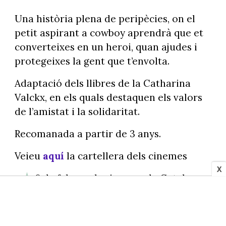
Una història plena de peripècies, on el
petit aspirant a cowboy aprendrà que et
converteixes en un heroi, quan ajudes i
protegeixes la gent que t’envolta.
Adaptació dels llibres de la Catharina
Valckx, en els quals destaquen els valors
de l’amistat i la solidaritat.
Recomanada a partir de 3 anys.
Veieu
aquí
la cartellera dels cinemes
X
6 de febrer als cinemes de Catalunya.
10.
El fil invisible
- Teatre Goya