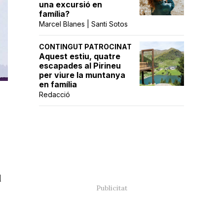
una excursió en
família?
Marcel Blanes | Santi Sotos
CONTINGUT PATROCINAT
Aquest estiu, quatre
escapades al Pirineu
per viure la muntanya
en família
Redacció
l