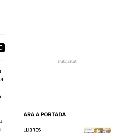
book
ail
r
la
s
ARA A PORTADA
a
i
LLIBRES