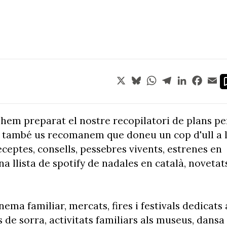
X
Bluesky
WhatsApp
Telegram
LinkedIn
Face
Em
s hem preparat el nostre recopilatori de plans pe
 I també us recomanem que doneu un cop d'ull a 
ceptes, consells, pessebres vivents, estrenes en
a llista de spotify de nadales en català, novetat
ema familiar, mercats, fires i festivals dedicats 
s de sorra, activitats familiars als museus, dansa 