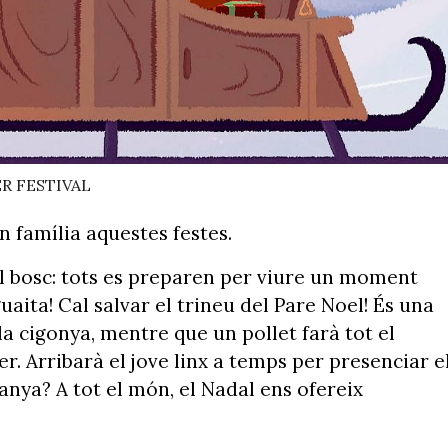
R FESTIVAL
 família aquestes festes.
 al bosc: tots es preparen per viure un moment
uaita! Cal salvar el trineu del Pare Noel! És una
 la cigonya, mentre que un pollet farà tot el
ner. Arribarà el jove linx a temps per presenciar e
nya? A tot el món, el Nadal ens ofereix