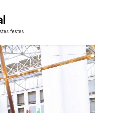
al
estes festes