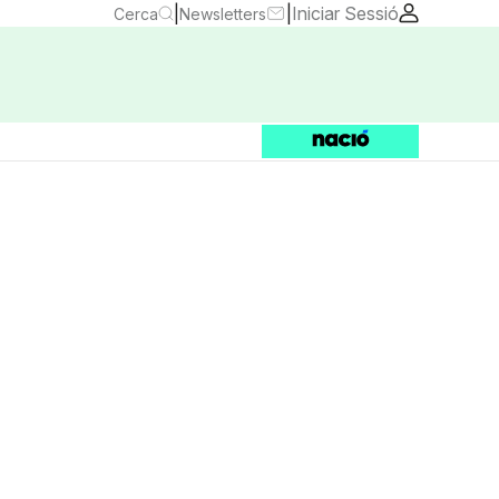
|
|
Iniciar Sessió
Cerca
Newsletters