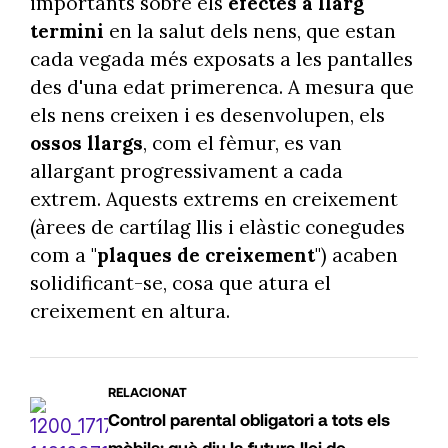
importants sobre els
efectes a llarg
termini
en la salut dels nens, que estan
cada vegada més exposats a les pantalles
des d'una edat primerenca. A mesura que
els nens creixen i es desenvolupen, els
ossos llargs
, com el fèmur, es van
allargant progressivament a cada
extrem. Aquests extrems en creixement
(àrees de cartílag llis i elàstic conegudes
com a "
plaques de creixement
") acaben
solidificant-se, cosa que atura el
creixement en altura.
RELACIONAT
Control parental obligatori a tots els
mòbils: què diu la futura llei de