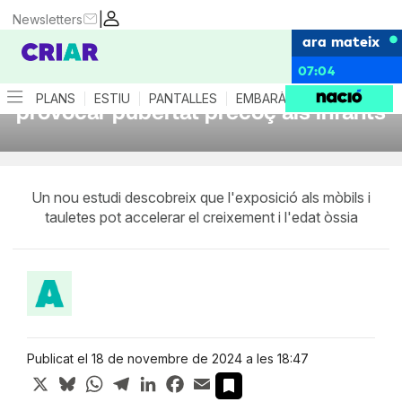
|
Newsletters
ara mateix
07:04
La llum blava de les pantalles pot
PLANS
ESTIU
PANTALLES
EMBARÀS
CRIANÇA
ES
provocar pubertat precoç als infants
Un nou estudi descobreix que l'exposició als mòbils i
tauletes pot accelerar el creixement i l'edat òssia
Publicat el 18 de novembre de 2024 a les 18:47
X
Bluesky
WhatsApp
Telegram
LinkedIn
Facebook
Email