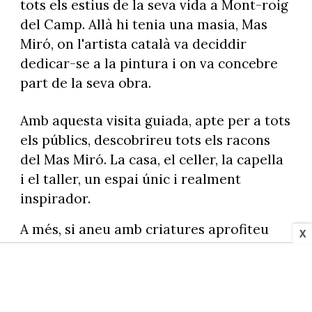
tots els estius de la seva vida a Mont-roig
del Camp. Allà hi tenia una masia, Mas
Miró, on l'artista català va deciddir
dedicar-se a la pintura i on va concebre
part de la seva obra.
Amb aquesta visita guiada, apte per a tots
els públics, descobrireu tots els racons
del Mas Miró. La casa, el celler, la capella
i el taller, un espai únic i realment
inspirador.
A més, si aneu amb criatures aprofiteu
X
per fer l'activitat del cistell, que us
permetrà recórrer d'un altre manera "El
paisatge emocional de Miró".