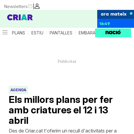
|
Newsletters
ara mateix
16:49
PLANS
ESTIU
PANTALLES
EMBARÀS
CRIANÇA
ES
AGENDA
Els millors plans per fer
amb criatures el 12 i 13
abril
Des de Criar.cat t'oferim un recull d'activitats per a