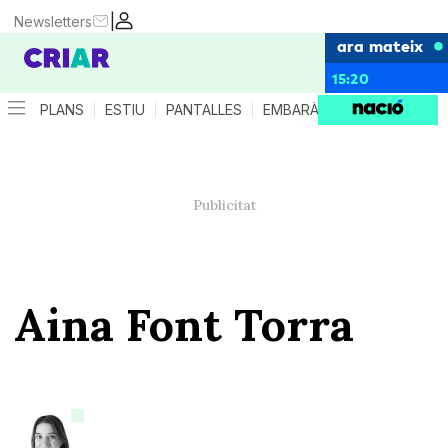
|
Newsletters
ara mateix
15:20
PLANS
ESTIU
PANTALLES
EMBARÀS
CRIANÇA
ES
Aina Font Torra