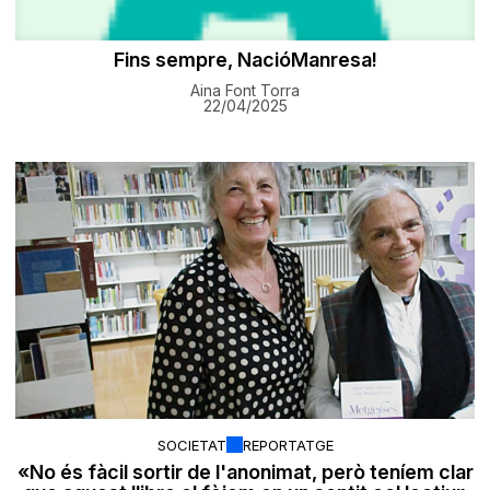
Fins sempre, NacióManresa!
Aina Font Torra
22/04/2025
SOCIETAT
REPORTATGE
«No és fàcil sortir de l'anonimat, però teníem clar