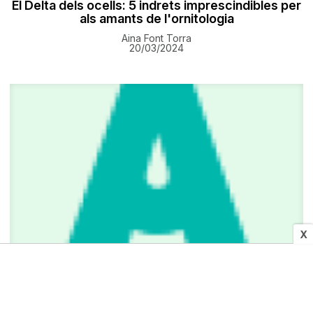
El Delta dels ocells: 5 indrets imprescindibles per
als amants de l'ornitologia
Aina Font Torra
20/03/2024
X
SOCIETAT
«No és una malaltia fàcil d'entendre, i encara
menys d'explicar»: el testimoni d'una bagenca
amb endometriosi