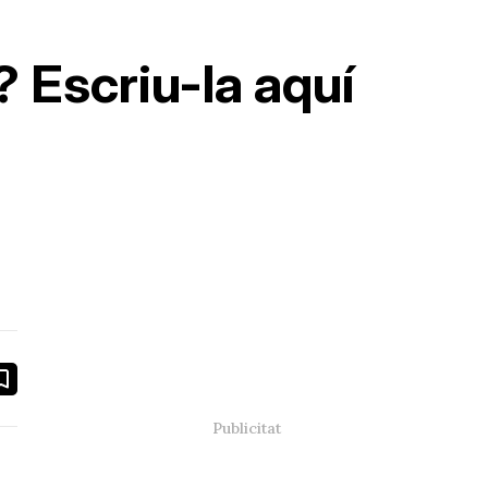
? Escriu-la aquí
book
ail