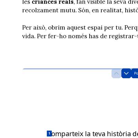
les
criances reals
, fan visible la seva div
recolzament mutu. Són, en realitat, hist
Per això, obrim aquest espai per tu. Per
vida. Per fer-ho només has de registrar-t