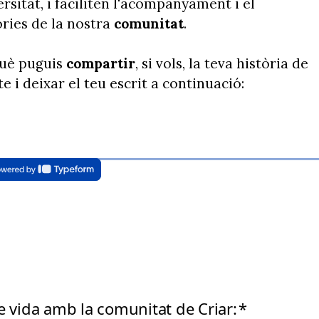
ersitat,
i faciliten l'acompanyament i el
òries de la nostra
comunitat
.
què puguis
compartir
, si vols, la teva història de
e i deixar el teu escrit a continuació: