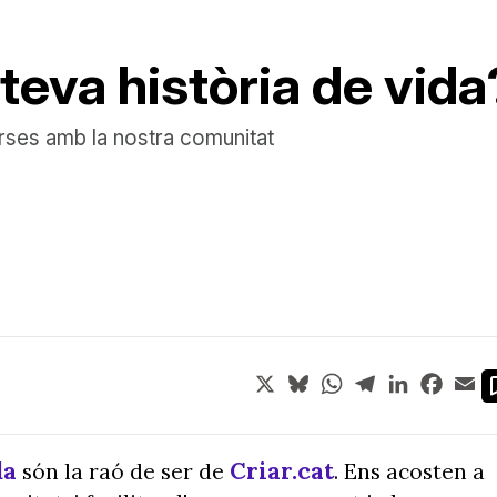
 teva història de vida
verses amb la nostra comunitat
X
Bluesky
WhatsApp
Telegram
LinkedIn
Face
Em
da
Criar.cat
són la raó de ser de
.
Ens acosten a