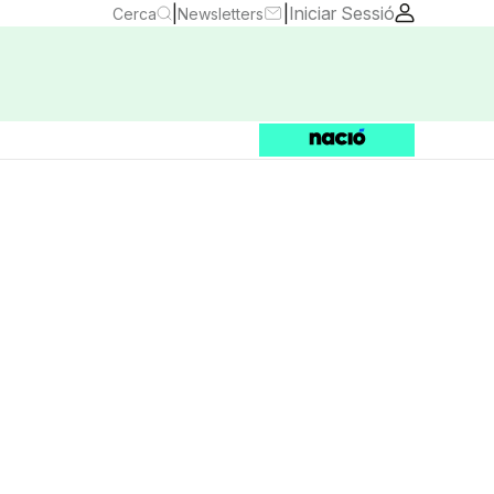
|
|
Iniciar Sessió
Cerca
Newsletters