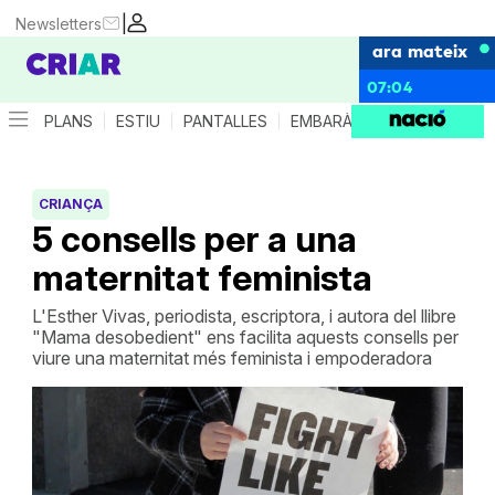
|
Newsletters
ara mateix
07:04
PLANS
ESTIU
PANTALLES
EMBARÀS
CRIANÇA
ES
CRIANÇA
5 consells per a una
maternitat feminista
L'Esther Vivas, periodista, escriptora, i autora del llibre
"Mama desobedient" ens facilita aquests consells per
viure una maternitat més feminista i empoderadora