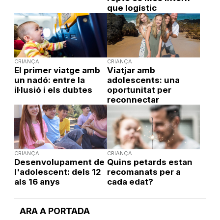
que logístic
CRIANÇA
CRIANÇA
El primer viatge amb
Viatjar amb
un nadó: entre la
adolescents: una
il·lusió i els dubtes
oportunitat per
reconnectar
CRIANÇA
CRIANÇA
Desenvolupament de
Quins petards estan
l'adolescent: dels 12
recomanats per a
als 16 anys
cada edat?
ARA A PORTADA