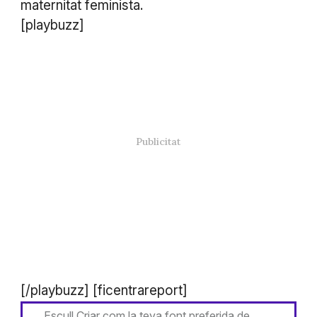
maternitat feminista.
[playbuzz]
[/playbuzz] [ficentrareport]
Escull Criar com la teva font preferida de