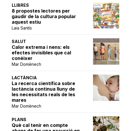
LLIBRES
8 propostes lectores per
gaudir de la cultura popular
aquest estiu
Laia Santís
SALUT
Calor extrema i nens: els
efectes invisibles que cal
conèixer
Mar Domènech
LACTÀNCIA
La recerca científica sobre
lactància continua lluny de
les necessitats reals de les
mares
Mar Domènech
PLANS
Què cal tenir en compte
abans de fer una excursió en