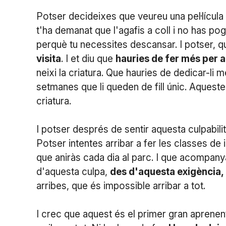
Potser decideixes que veureu una pel·lícula a 
t'ha demanat que l'agafis a coll i no has pogu
perquè tu necessites descansar. I potser, qua
visita
. I et diu que
hauries de fer més per a
neixi la criatura. Que hauries de dedicar-li
setmanes que li queden de fill únic. Aque
criatura.
I potser després de sentir aquesta culpabilit
Potser intentes arribar a fer les classes de
que aniràs cada dia al parc. I que acompanyarà
d'aquesta culpa,
des d'aquesta exigència, 
arribes, que és impossible arribar a tot.
I crec que aquest és el primer gran aprene