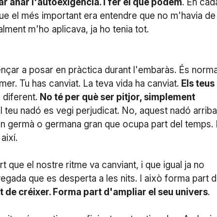
r anar l'autoexigència. I fer el que podem
. En cad
ue el més important era entendre que no m'havia de
realment m'ho aplicava, ja ho tenia tot.
mençar a posar en pràctica durant l'embaràs. És norma
mer. Tu has canviat. La teva vida ha canviat.
Els teus
s diferent.
No té per què ser pitjor, simplement
el teu nadó es vegi perjudicat. No, aquest nadó arriba
a un germà o germana gran que ocupa part del temps. 
així.
t que el nostre ritme va canviant, i que igual ja no
egada que es desperta a les nits. I això forma part 
 de créixer. Forma part d'ampliar el seu univers
.