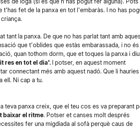
es de ioga (si és que n'has pogut fer alguna). Pots
 t'has fet de la panxa en tot l'embaràs. I no has pog
 criança.
at tant la panxa. De que no has parlat tant amb aque
ensació que t'oblides que estàs embarassada, i no és
habitació, quan tothom dorm, que et toques la panxa i di
 res en tot el dia'.
I potser, en aquest moment
estar connectant més amb aquest nadó. Que li hauries
ell. Ni cap a tu.
a teva panxa creix, que el teu cos es va preparant p
 baixar el ritme
. Potser et canses molt després
 necessites fer una migdiada al sofà perquè caus de