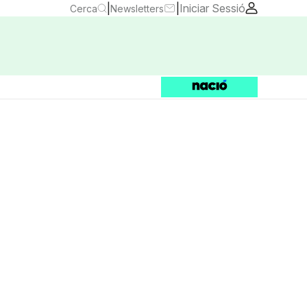
|
|
Iniciar Sessió
Cerca
Newsletters