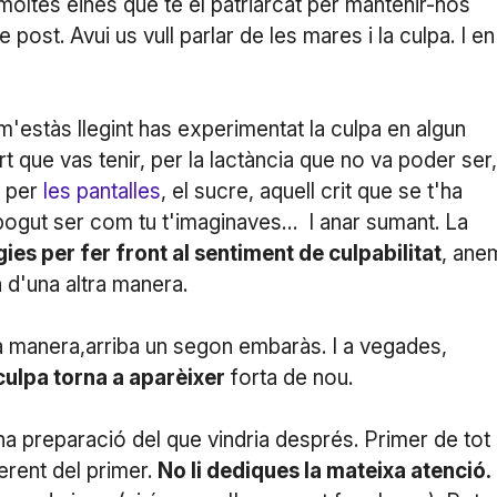
moltes eines que té el patriarcat per mantenir-nos
 post. Avui us vull parlar de les mares i la culpa. I en
 m'estàs llegint has experimentat la culpa en algun
t que vas tenir, per la lactància que no va poder ser,
, per
les pantalles
, el sucre, aquell crit que se t'ha
pogut ser com tu t'imaginaves… I anar sumant. La
es per fer front al sentiment de culpabilitat
, ane
la d'una altra manera.
la manera,arriba un segon embaràs. I a vegades,
 culpa torna a aparèixer
forta de nou.
a preparació del que vindria després. Primer de tot 
erent del primer.
No li dediques la mateixa atenció.