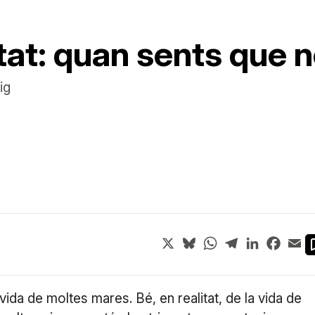
tat: quan sents que n
ig
X
Bluesky
WhatsApp
Telegram
LinkedIn
Face
Em
vida de moltes mares. Bé, en realitat, de la vida de