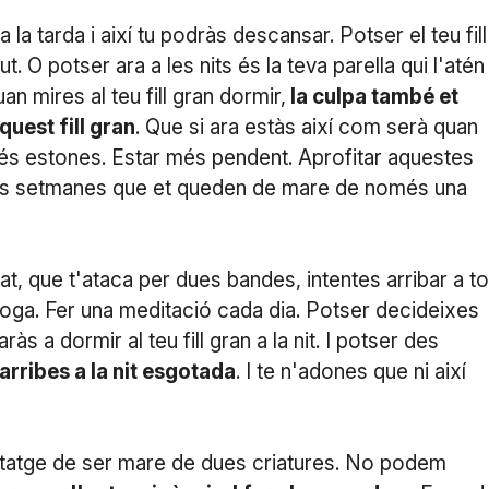
la tarda i així tu podràs descansar. Potser el teu fill
t. O potser ara a les nits és la teva parella qui l'atén
n mires al teu fill gran dormir,
la culpa també et
quest fill gran
. Que si ara estàs així com serà quan
 més estones. Estar més pendent. Aprofitar aquestes
stes setmanes que et queden de mare de només una
at, que t'ataca per dues bandes, intentes arribar a to
 ioga. Fer una meditació cada dia. Potser decideixes
s a dormir al teu fill gran a la nit. I potser des
arribes a la nit esgotada
. I te n'adones que ni així
ntatge de ser mare de dues criatures. No podem