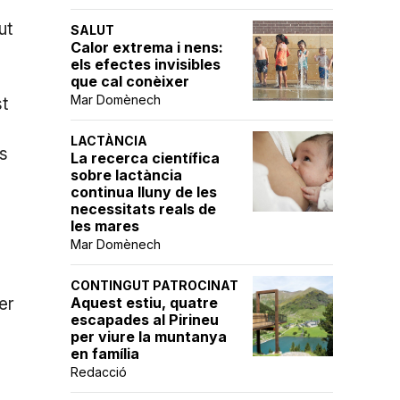
ut
SALUT
Calor extrema i nens:
els efectes invisibles
que cal conèixer
Mar Domènech
st
LACTÀNCIA
us
La recerca científica
sobre lactància
continua lluny de les
necessitats reals de
les mares
Mar Domènech
CONTINGUT PATROCINAT
er
Aquest estiu, quatre
escapades al Pirineu
per viure la muntanya
en família
Redacció