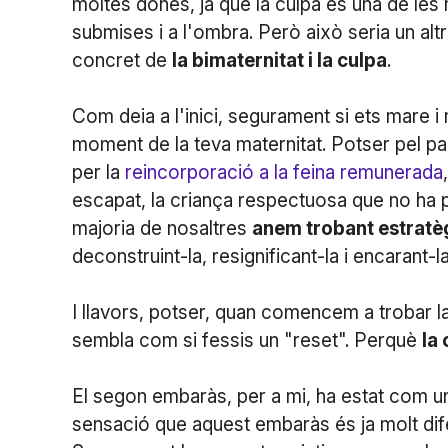
moltes dones, ja que la culpa és una de les 
submises i a l'ombra. Però això seria un altre
concret de
la bimaternitat i la culpa
.
Com deia a l'inici, segurament si ets mare i
moment de la teva maternitat. Potser pel par
per la
reincorporació a la feina remunerada
escapat, la criança respectuosa que no ha 
majoria de nosaltres
anem trobant estratègi
deconstruint-la, resignificant-la i encarant-
I llavors, potser, quan comencem a trobar 
sembla com si fessis un "reset". Perquè
la
El segon embaràs, per a mi, ha estat com un
sensació que aquest embaràs és ja molt dif