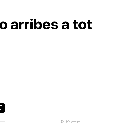
o arribes a tot
book
ail