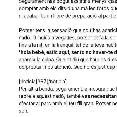
Segurament has pogut assistir a menys class
comptar amb els dits d'una mà les fotos que
ni acabar-te un llibre de preparació al part o
Potser tens la sensació que no t'has acarici
nadó. O inclús a vegades, potser et fa la s
fins a la nit, en la tranquil·litat de la teva 
'hola bebè, estic aquí, sento no haver-te dit
apareix la culpa. Que et diu que hauries d'
de prestar més atenció. Que no és just cap a 
[noticia]397[/noticia]
Per altra banda, segurament, a mesura que l
rebre a aquest nadó, també
vas necessitant
d'estar al parc amb el teu fill gran. Potser
son.