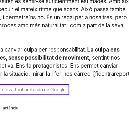
ssiten és sentir-se suficientment estimades. Amb ai
s seguir el mateix ritme que abans. Això passa també
, i permetre'ns ho. És un regal per a nosaltres, però
procés amb més naturalitat i com a part de la seva
 canviar culpa per responsabilitat.
La culpa ens
es, sense possibilitat de moviment,
sentint-nos
activa. Ens fa protagonistes. Ens permet canviar
a situació, mirar-la i fer-nos càrrec. [ficentrarepor
 la teva font preferida de Google
 lactància.