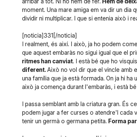
arribar a tot. Ni ho hem de fer.
Hem de deixa
moment. Una mare amiga em va dir un dia q
dividir ni multiplicar. I que si entenia això i 
[noticia]331[/noticia]
I realment, és així. I això, ja ho podem co
que aquest embaràs no sigui igual que el pri
ritmes han canviat
. I està bé que ho visqui
diferent.
Això no vol dir que el vincle amb 
una família que ja està formada. On ja hi h
això ja comença durant l'embaràs, i està bé 
I passa semblant amb la criatura gran. És cer
podem jugar a fer curses o atendre'l cada v
tenir un germà o germana petita.
Forma part