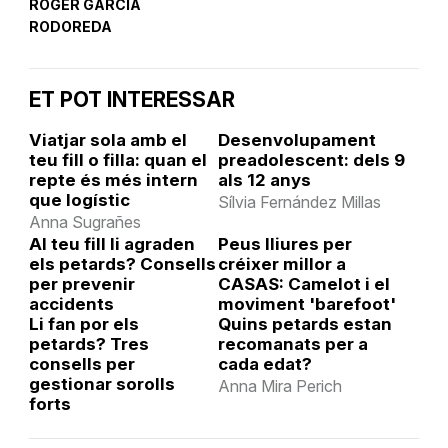
ROGER GARCIA
RODOREDA
ET POT INTERESSAR
Viatjar sola amb el
Desenvolupament
teu fill o filla: quan el
preadolescent: dels 9
repte és més intern
als 12 anys
que logístic
Sílvia Fernández Millas
Anna Sugrañes
Al teu fill li agraden
Peus lliures per
els petards? Consells
créixer millor a
per prevenir
CASAS: Camelot i el
accidents
moviment 'barefoot'
Li fan por els
Quins petards estan
petards? Tres
recomanats per a
consells per
cada edat?
gestionar sorolls
Anna Mira Perich
forts