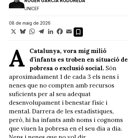
ROGER GARCIA RODOREDA
UNICEF
08 de maig de 2026
X
Bluesky
WhatsApp
Telegram
LinkedIn
Facebook
Email
A
Catalunya, vora mig milió
d’infants es troben en situació de
pobresa o exclusió social.
Són
aproximadament 1 de cada 3 els nens i
nenes que no compten amb recursos
suficients per al seu adequat
desenvolupament i benestar físic i
mental. Darrera de les estadístiques,
però, hi ha infants amb noms i cognoms
que viuen la pobresa en el seu dia a dia.
Nens i nenes que no vol dir