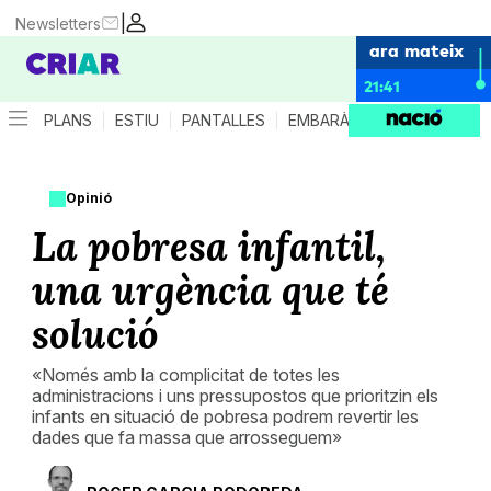
|
Newsletters
ara mateix
21:41
PLANS
ESTIU
PANTALLES
EMBARÀS
CRIANÇA
ES
Opinió
La pobresa infantil,
una urgència que té
solució
«Només amb la complicitat de totes les
administracions i uns pressupostos que prioritzin els
infants en situació de pobresa podrem revertir les
dades que fa massa que arrosseguem»