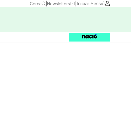
|
|
Iniciar Sessió
Cerca
Newsletters