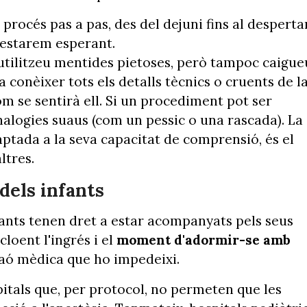
l procés pas a pas, des del dejuni fins al desperta
s estarem esperant.
 utilitzeu mentides pietoses, però tampoc caigue
ta conèixer tots els detalls tècnics o cruents de l
om se sentirà ell. Si un procediment pot ser
nalogies suaus (com un pessic o una rascada). La
daptada a la seva capacitat de comprensió, és el
ltres.
 dels infants
fants tenen dret a estar acompanyats pels seus
loent l'ingrés i el
moment d'adormir-se amb
aó mèdica que ho impedeixi.
tals que, per protocol, no permeten que les