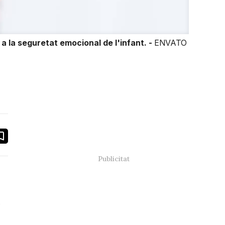
 la seguretat emocional de l'infant. -
ENVATO
book
ail
l