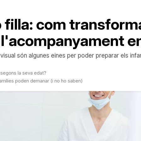
 o filla: com transform
e l'acompanyament e
t visual són algunes eines per poder preparar els inf
segons la seva edat?
s famílies poden demanar (i no ho saben)