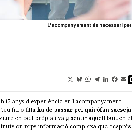
L'acompanyament és necessari per a
X
Bluesky
WhatsApp
Telegram
LinkedIn
Face
Em
b 15 anys d'experiència en l'acompanyament
eu fill o filla
ha de passar pel quiròfan sacseja
viure en pell pròpia i vaig sentir aquell buit en e
 minuts on reps informació complexa que després