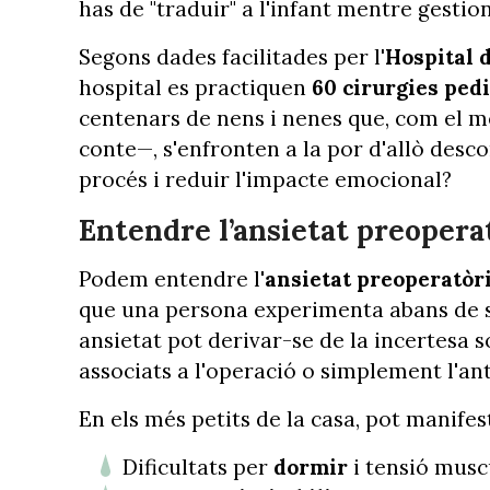
has de "traduir" a l'infant mentre gestion
Segons dades facilitades per l
'Hospital 
hospital es practiquen
60 cirurgies ped
centenars de nens i nenes que, com el m
conte—, s'enfronten a la por d'allò des
procés i reduir l'impacte emocional?
Entendre l’ansietat preopera
Podem entendre l'
ansietat preoperatòr
que una persona experimenta abans de s
ansietat pot derivar-se de la incertesa s
associats a l'operació o simplement l'an
En els més petits de la casa, pot manife
Dificultats per
dormir
i tensió musc