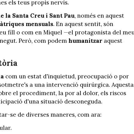
es els teus propis nervis.
de la Santa Creu i Sant Pau
, només en aquest
iàtriques mensuals
. En aquest sentit, són
eu fill o com en Miquel —el protagonista del me
conegut. Però, com podem
humanitzar
aquest
tòria
ia
com un estat d'inquietud, preocupació o por
otmetre's a una intervenció quirúrgica. Aquesta
obre el procediment, la por al dolor, els riscos
ticipació d'una situació desconeguda.
star-se de diverses maneres, com ara:
ular.