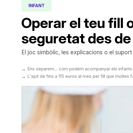
INFANT
Operar el teu fill
seguretat des d
El joc simbòlic, les explicacions o el supor
Ens separem... com podem acompanyar els infants 
L'ajut de fins a 115 euros al mes per fill que molte