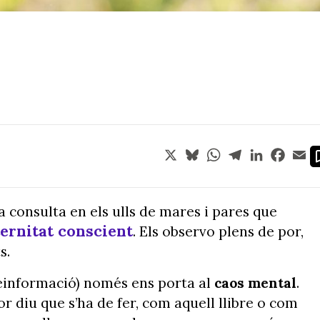
X
Bluesky
WhatsApp
Telegram
LinkedIn
Face
Em
a consulta en els ulls de mares i pares que
ternitat conscient
. Els observo plens de por,
s.
breinformació) només ens porta al
caos mental
.
r diu que s’ha de fer, com aquell llibre o com