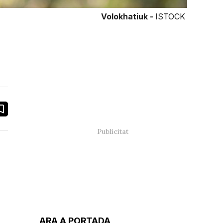
Volokhatiuk -
ISTOCK
book
ail
ARA A PORTADA