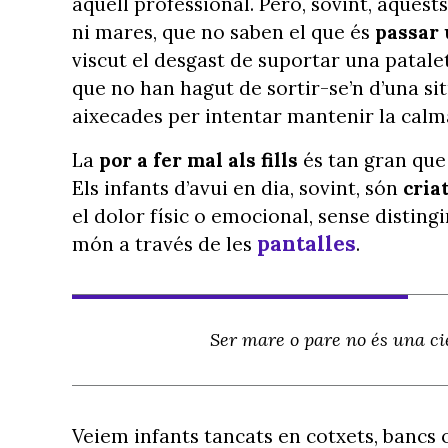
aquell professional. Però, sovint, aques
ni mares, que no saben el que és
passar 
viscut el desgast de suportar una patale
que no han hagut de sortir-se’n d’una s
aixecades per intentar mantenir la calm
La
por a fer mal als fills
és tan gran que
Els infants d’avui en dia, sovint, són
cria
el dolor físic o emocional, sense distingi
pantalles
món a través de les
.
Ser mare o pare no és una ciè
Veiem infants tancats en cotxets, bancs