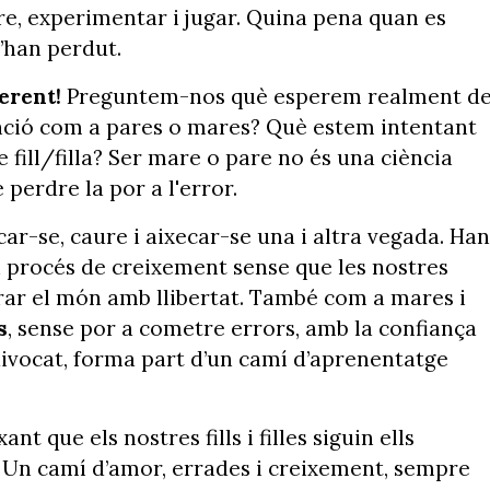
e, experimentar i jugar. Quina pena quan es
s’han perdut.
erent!
Preguntem-nos què esperem realment de
ntenció com a pares o mares? Què estem intentant
e fill/filla? Ser mare o pare no és una ciència
perdre la por a l'error.
car-se, caure i aixecar-se una i altra vegada. Han
pi procés de creixement sense que les nostres
orar el món amb llibertat. També com a mares i
s
, sense por a cometre errors, amb la confiança
quivocat, forma part d’un camí d’aprenentatge
nt que els nostres fills i filles siguin ells
 Un camí d’amor, errades i creixement, sempre