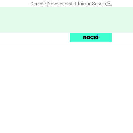
|
|
Iniciar Sessió
Cerca
Newsletters