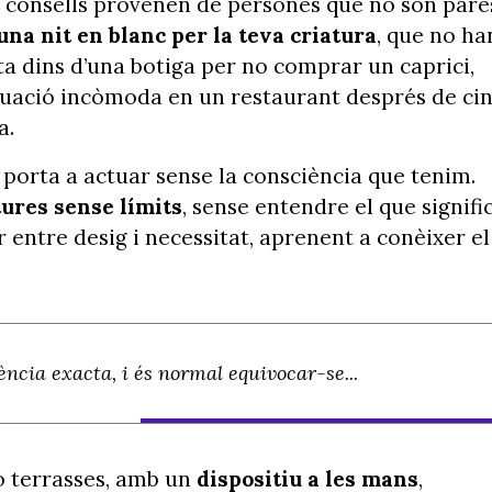
ts consells provenen de persones que no són pare
una nit en blanc per la teva criatura
, que no ha
ta dins d’una botiga per no comprar un caprici,
ituació incòmoda en un restaurant després de ci
a.
 porta a actuar sense la consciència que tenim.
tures sense límits
, sense entendre el que signifi
r entre desig i necessitat, aprenent a conèixer el
ncia exacta, i és normal equivocar-se...
 o terrasses, amb un
dispositiu a les mans
,