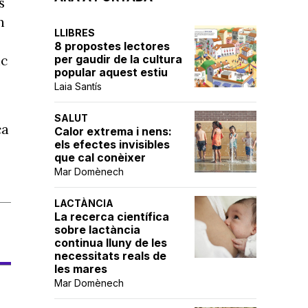
s
n
LLIBRES
8 propostes lectores
nc
per gaudir de la cultura
popular aquest estiu
Laia Santís
SALUT
ca
Calor extrema i nens:
els efectes invisibles
que cal conèixer
Mar Domènech
LACTÀNCIA
La recerca científica
sobre lactància
continua lluny de les
necessitats reals de
les mares
Mar Domènech