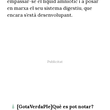
empassar-se el líquid amniòtic i a posar
en marxa el seu sistema digestiu, que
encara s’està desenvolupant.
[GotaVerdaPle]Què es pot notar?