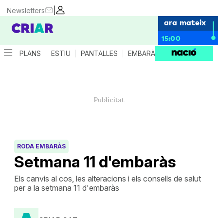
|
Newsletters
ara mateix
15:00
PLANS
ESTIU
PANTALLES
EMBARÀS
CRIANÇA
ES
RODA EMBARÀS
Setmana 11 d'embaràs
Els canvis al cos, les alteracions i els consells de salut
per a la setmana 11 d'embaràs