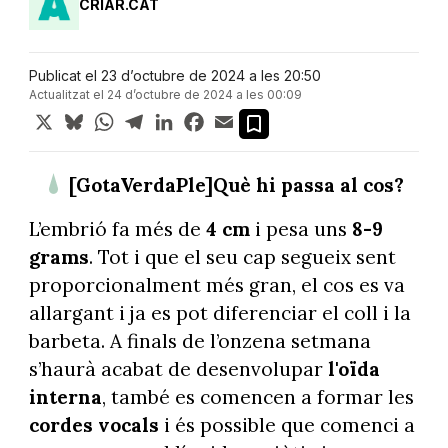
CRIAR.CAT
Publicat el 23 d’octubre de 2024 a les 20:50
Actualitzat el 24 d’octubre de 2024 a les 00:09
X
Bluesky
WhatsApp
Telegram
LinkedIn
Facebook
Email
[GotaVerdaPle]Què hi passa al cos?
L’embrió fa més de
4 cm
i pesa uns
8-9
grams
. Tot i que el seu cap segueix sent
proporcionalment més gran, el cos es va
allargant i ja es pot diferenciar el coll i la
barbeta. A finals de l’onzena setmana
s’haurà acabat de desenvolupar
l'oïda
interna
, també es comencen a formar les
cordes vocals
i és possible que comenci a