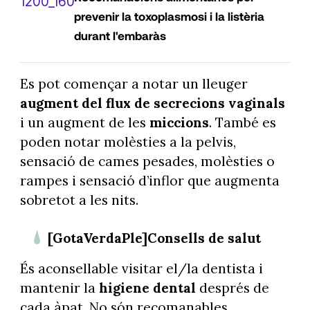
prevenir la toxoplasmosi i la listèria
durant l'embaràs
Es pot començar a notar un lleuger
augment del flux de secrecions vaginals
i un augment de les
miccions
. També es
poden notar molèsties a la pelvis,
sensació de cames pesades, molèsties o
rampes i sensació d’inflor que augmenta
sobretot a les nits.
[GotaVerdaPle]Consells de salut
És aconsellable visitar el/la dentista i
mantenir la
higiene dental
després de
cada àpat. No són recomanables