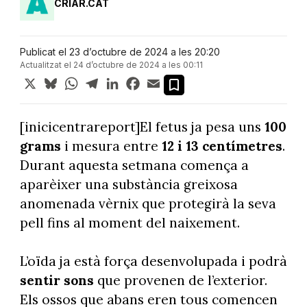
CRIAR.CAT
Publicat el 23 d’octubre de 2024 a les 20:20
Actualitzat el 24 d’octubre de 2024 a les 00:11
X
Bluesky
WhatsApp
Telegram
LinkedIn
Facebook
Email
[inicicentrareport]El fetus ja pesa uns
100
grams
i mesura entre
12 i 13 centímetres
.
Durant aquesta setmana comença a
aparèixer una substància greixosa
anomenada vèrnix que protegirà la seva
pell fins al moment del naixement.
L’oïda ja està força desenvolupada i podrà
sentir sons
que provenen de l’exterior.
Els ossos que abans eren tous comencen