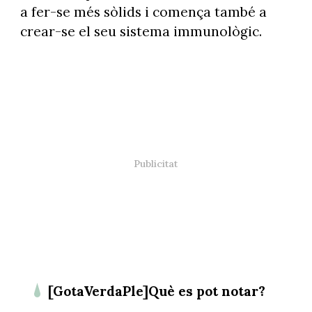
a fer-se més sòlids i comença també a
crear-se el seu sistema immunològic.
[GotaVerdaPle]Què es pot notar?