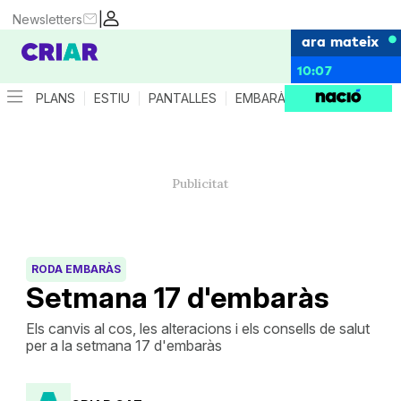
|
Newsletters
ara mateix
10:07
PLANS
ESTIU
PANTALLES
EMBARÀS
CRIANÇA
ES
RODA EMBARÀS
Setmana 17 d'embaràs
Els canvis al cos, les alteracions i els consells de salut
per a la setmana 17 d'embaràs