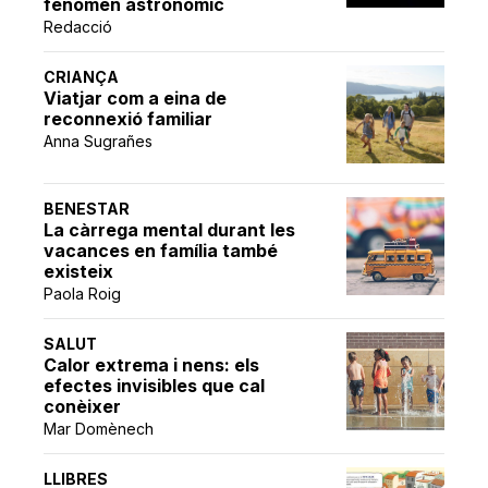
fenomen astronòmic
Redacció
CRIANÇA
Viatjar com a eina de
reconnexió familiar
Anna Sugrañes
BENESTAR
La càrrega mental durant les
vacances en família també
existeix
Paola Roig
SALUT
Calor extrema i nens: els
efectes invisibles que cal
conèixer
Mar Domènech
LLIBRES