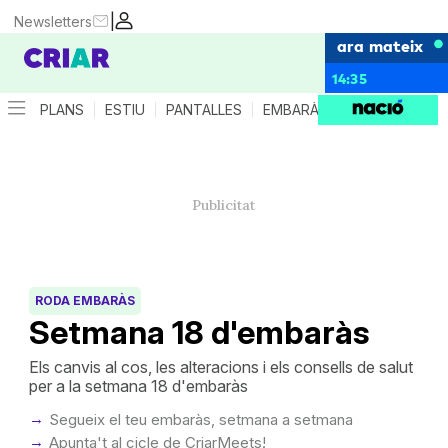
|
Newsletters
ara mateix
14:35
PLANS
ESTIU
PANTALLES
EMBARÀS
CRIANÇA
ES
RODA EMBARÀS
Setmana 18 d'embaràs
Els canvis al cos, les alteracions i els consells de salut
per a la setmana 18 d'embaràs
Segueix el teu embaràs, setmana a setmana
Apunta't al cicle de CriarMeets!