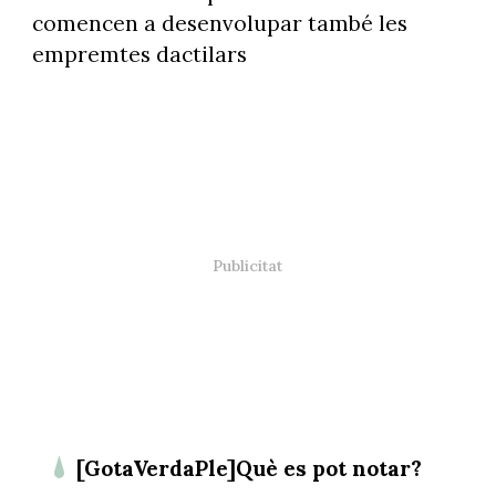
comencen a desenvolupar també les
empremtes dactilars
[GotaVerdaPle]Què es pot notar?