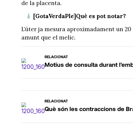
de la placenta.
[GotaVerdaPle]Què es pot notar?
L’úter ja mesura aproximadament un 20 c
amunt que el melic.
RELACIONAT
Motius de consulta durant l'em
RELACIONAT
Què són les contraccions de Br