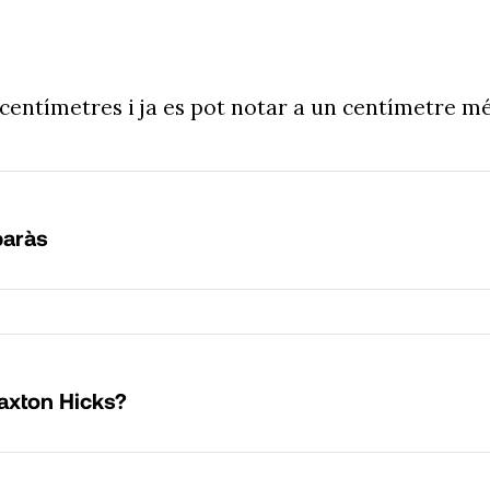
entímetres i ja es pot notar a un centímetre m
baràs
axton Hicks?