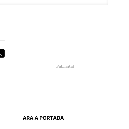
book
ail
ARA A PORTADA