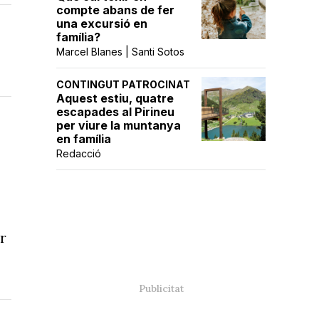
compte abans de fer
una excursió en
família?
Marcel Blanes | Santi Sotos
CONTINGUT PATROCINAT
Aquest estiu, quatre
escapades al Pirineu
per viure la muntanya
en família
Redacció
r