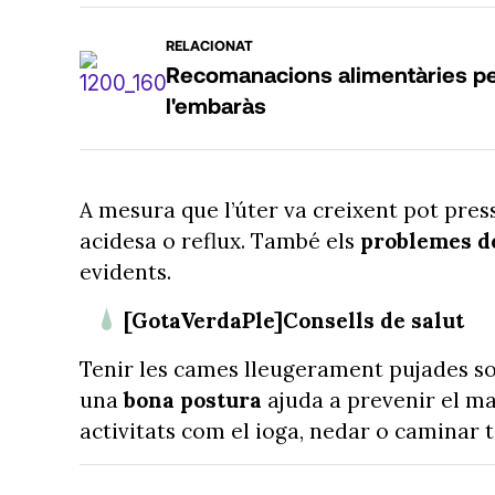
RELACIONAT
Recomanacions alimentàries per 
l'embaràs
A mesura que l’úter va creixent pot pre
acidesa o reflux. També els
problemes de
evidents.
[GotaVerdaPle]Consells de salut
Tenir les cames lleugerament pujades s
una
bona postura
ajuda a prevenir el ma
activitats com el ioga, nedar o caminar