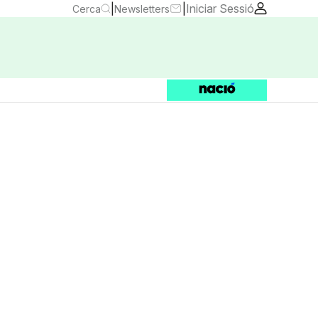
|
|
Iniciar Sessió
Cerca
Newsletters