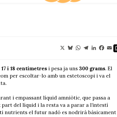
X
Bluesky
WhatsApp
Telegram
LinkedIn
Face
Em
e
17 i 18 centímetres
i pesa ja uns
300 grams
. El
 com per escoltar-lo amb un estetoscopi i va el
ta.
rant i empassant líquid amniòtic, que passa a
part del líquid i la resta va a parar a l’intestí
rti nutrients el futur nadó es nodrirà bàsicament