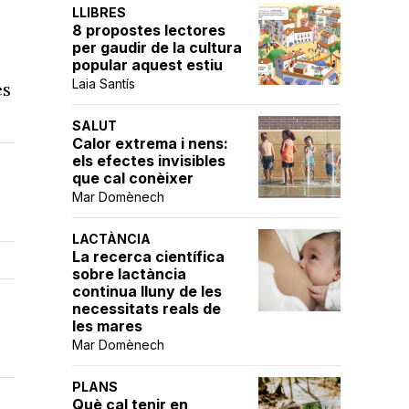
LLIBRES
8 propostes lectores
per gaudir de la cultura
popular aquest estiu
Laia Santís
és
SALUT
Calor extrema i nens:
els efectes invisibles
que cal conèixer
Mar Domènech
LACTÀNCIA
La recerca científica
sobre lactància
continua lluny de les
necessitats reals de
les mares
Mar Domènech
PLANS
Què cal tenir en