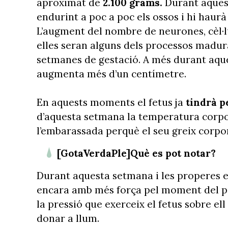
aproximat de
2.100 grams.
Durant aquest
endurint a poc a poc els ossos i hi haur
L’augment del nombre de neurones, cèl·lu
elles seran alguns dels processos madur
setmanes de gestació. A més durant aqu
augmenta més d’un centímetre.
En aquests moments el fetus ja
tindrà p
d’aquesta setmana la temperatura corpo
l’embarassada perquè el seu greix cor
[GotaVerdaPle]Què es pot notar?
Durant aquesta setmana i les properes 
encara amb més força pel moment del par
la pressió que exerceix el fetus sobre ell
donar a llum.