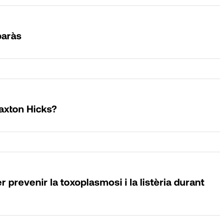
baràs
axton Hicks?
prevenir la toxoplasmosi i la listèria durant