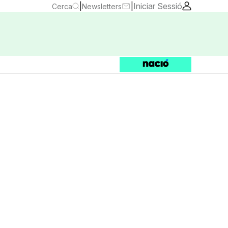
|
|
Iniciar Sessió
Cerca
Newsletters