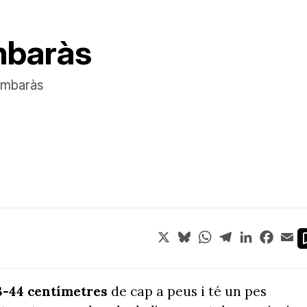
mbaràs
'embaràs
X
Bluesky
WhatsApp
Telegram
LinkedIn
Face
Em
3-44 centímetres
de cap a peus i té un pes