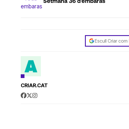
Setmana 36 d'embaràs
Escull Criar com
CRIAR.CAT