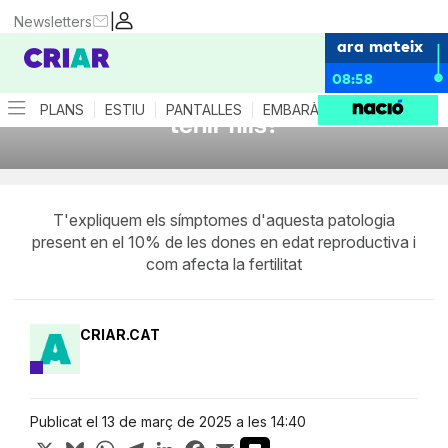
|
Newsletters
ara mateix
08:58
Si tinc endometriosi, em costarà
PLANS
ESTIU
PANTALLES
EMBARÀS
CRIANÇA
ES
tenir fills?
T'expliquem els símptomes d'aquesta patologia
present en el 10% de les dones en edat reproductiva i
com afecta la fertilitat
CRIAR.CAT
Publicat el 13 de març de 2025 a les 14:40
X
Bluesky
WhatsApp
Telegram
LinkedIn
Facebook
Email