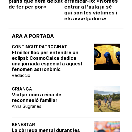
plans que hem deixat
erradicar-lo: «Només
de fer per por»
entrar a l'aula ja sé
qui són les víctimes i
els assetjadors»
ARA A PORTADA
CONTINGUT PATROCINAT
El millor lloc per entendre un
eclipsi: CosmoCaixa dedica
una jornada especial a aquest
fenomen astronòmic
Redacció
CRIANÇA
Viatjar com a eina de
reconnexió familiar
Anna Sugrañes
BENESTAR
La càrrega mental durant les