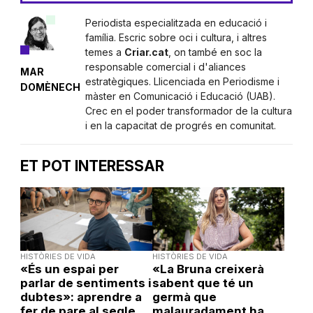
Periodista especialitzada en educació i
família. Escric sobre oci i cultura, i altres
temes a
Criar.cat
, on també en soc la
responsable comercial i d'aliances
MAR
estratègiques. Llicenciada en Periodisme i
DOMÈNECH
màster en Comunicació i Educació (UAB).
Crec en el poder transformador de la cultura
i en la capacitat de progrés en comunitat.
ET POT INTERESSAR
HISTÒRIES DE VIDA
HISTÒRIES DE VIDA
«És un espai per
«La Bruna creixerà
parlar de sentiments i
sabent que té un
dubtes»: aprendre a
germà que
fer de pare al segle
malauradament ha