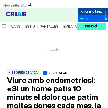
|
Newsletters
ara mateix
21:38
PLANS
ESTIU
PANTALLES
EMBARÀS
CRIANÇA
ES
HISTÒRIES DE VIDA
REPORTATGE
Viure amb endometriosi:
«Si un home patís 10
minuts el dolor que patim
moltes dones cada mes, ja