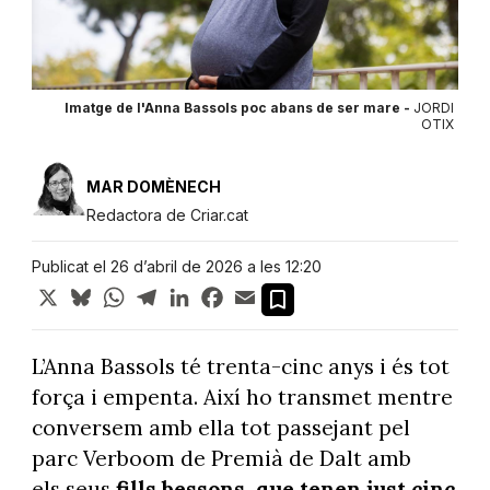
Imatge de l'Anna Bassols poc abans de ser mare -
JORDI
OTIX
MAR DOMÈNECH
Redactora de Criar.cat
Publicat el 26 d’abril de 2026 a les 12:20
X
Bluesky
WhatsApp
Telegram
LinkedIn
Facebook
Email
L’Anna Bassols té trenta-cinc anys i és tot
força i empenta. Així ho transmet mentre
conversem amb ella tot passejant pel
parc Verboom de Premià de Dalt amb
els seus
fills bessons, que tenen just cinc