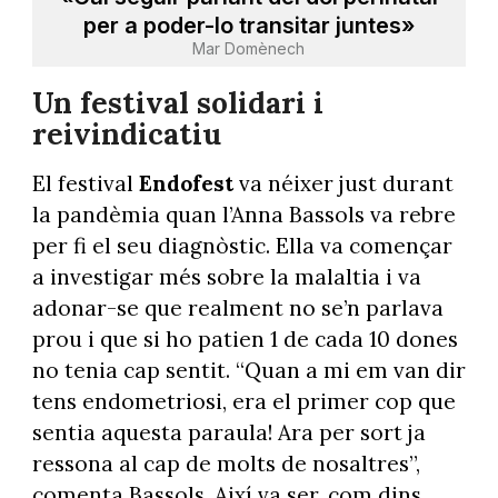
per a poder-lo transitar juntes»
Mar Domènech
Un festival solidari i
reivindicatiu
El festival
Endofest
va néixer just durant
la pandèmia quan l’Anna Bassols va rebre
per fi el seu diagnòstic. Ella va començar
a investigar més sobre la malaltia i va
adonar-se que realment no se’n parlava
prou i que si ho patien 1 de cada 10 dones
no tenia cap sentit. “Quan a mi em van dir
tens endometriosi, era el primer cop que
sentia aquesta paraula! Ara per sort ja
ressona al cap de molts de nosaltres”,
comenta Bassols. Així va ser, com dins