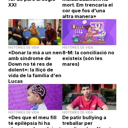
XXI
mort. Em trencaria el
cor que fos d'una
altra manera»
HISTÒRIES DE VIDA
HISTÒRIES DE VIDA
«Donar la mà a un nen
8-M: la conciliació no
amb síndrome de
existeix (són les
Down no té res de
mares)
dolent»: la lliçó de
vida de la família d'en
Lucas
HISTÒRIES DE VIDA
HISTÒRIES DE VIDA
«Des que el meu fill
De patir bullying a
té epilèpsia hi ha
treballar per