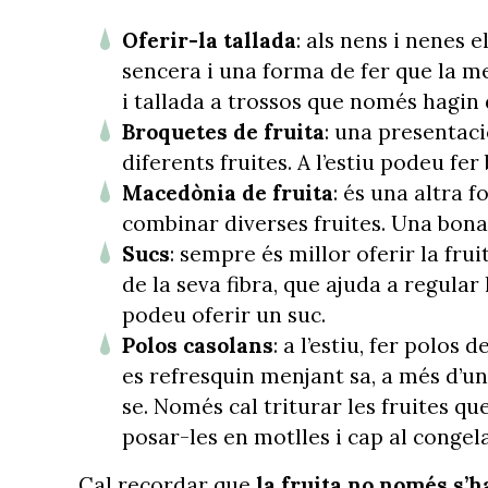
Oferir-la tallada
: als nens i nenes 
sencera i una forma de fer que la m
i tallada a trossos que només hagin
Broquetes de fruita
: una presentac
diferents fruites. A l’estiu podeu fe
Macedònia de fruita
: és una altra f
combinar diverses fruites. Una bona
Sucs
: sempre és millor oferir la fr
de la seva fibra, que ajuda a regular 
podeu oferir un suc.
Polos casolans
: a l’estiu, fer polos
es refresquin menjant sa, a més d’una
se. Només cal triturar les fruites qu
posar-les en motlles i cap al congel
Cal recordar que
la fruita no només s’