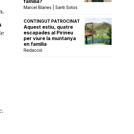
família?
Marcel Blanes | Santi Sotos
n.
CONTINGUT PATROCINAT
s
Aquest estiu, quatre
de
escapades al Pirineu
per viure la muntanya
en família
Redacció
c.