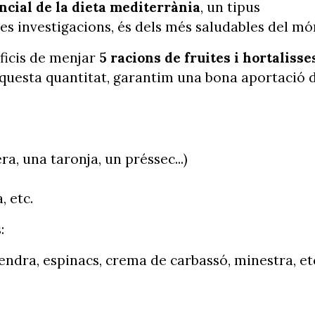
encial de la dieta mediterrània
, un tipus
s investigacions, és dels més saludables del mó
ficis de menjar
5 racions de fruites i hortalisse
b aquesta quantitat, garantim una bona aportació 
, una taronja, un préssec...)
, etc.
s:
endra, espinacs, crema de carbassó, minestra, et