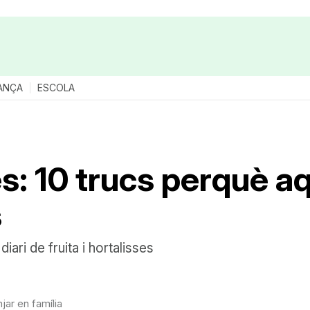
ANÇA
ESCOLA
es: 10 trucs perquè a
s
ari de fruita i hortalisses
jar en família