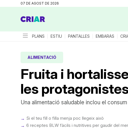
07 DE AGOST DE 2026
PLANS
ESTIU
PANTALLES
EMBARÀS
CRI
ALIMENTACIÓ
Fruita i hortaliss
les protagoniste
Una alimentació saludable inclou el consum di
Si el teu fill o filla menja poc llegeix això
6 receptes BLW fàcils i nutritives per gaudir del men