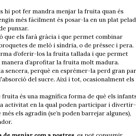
els hi pot fer mandra menjar la fruita quan és
engin més fàcilment és posar-la en un plat pela
 de punxar.
ió que els farà gràcia i que permet combinar
r broquetes de meló i síndria, o de préssec i pera
orma d’oferir-los la fruita tallada i que permet
 manera d’aprofitar la fruita molt madura.
uita sencera, perquè en esprémer-la perd gran par
l'absorció del sucre. Així i tot, ocasionalment els
 de fruita és una magnífica forma de què els infant
 activitat en la qual poden participar i divertir-
e més els agradin (se’n poden barrejar algunes),
ador.
ha de menjar com a postres
, es pot consumir