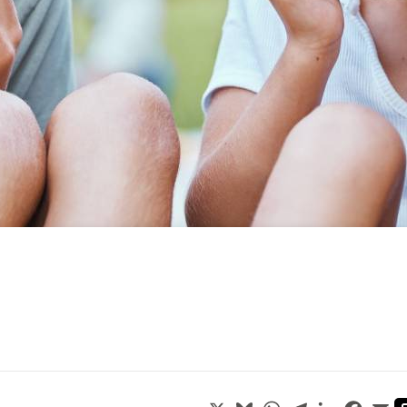
X
Bluesky
WhatsApp
Telegram
LinkedIn
Face
Em