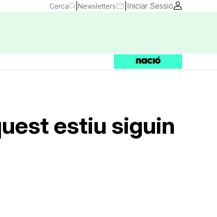
|
|
Iniciar Sessió
Cerca
Newsletters
quest estiu siguin