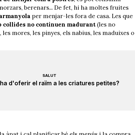
rzars, berenars... De fet, hi ha moltes fruites
carmanyola
per menjar-les fora de casa. Les que
p collides no continuen madurant
(les no
, les mores, les pinyes, els nabius, les maduixes o
SALUT
a d'oferir el raïm a les criatures petites?
a àpat i cal planificar bé els menús i la compra