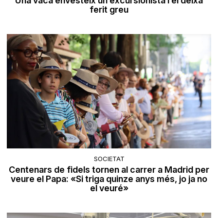
Una vaca envesteix un excursionista i el deixa
ferit greu
SOCIETAT
Centenars de fidels tornen al carrer a Madrid per
veure el Papa: «Si triga quinze anys més, jo ja no
el veuré»