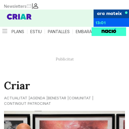
|
Newsletters
ara mateix
13:01
PLANS
ESTIU
PANTALLES
EMBARÀS
CRIANÇA
ES
Criar
ACTUALITAT
AGENDA
BENESTAR
COMUNITAT
CONTINGUT PATROCINAT