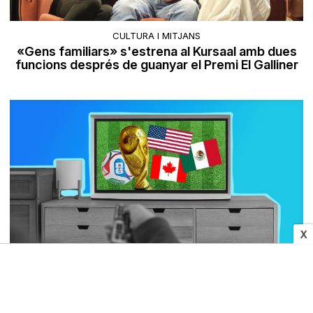
CULTURA I MITJANS
«Gens familiars» s'estrena al Kursaal amb dues
funcions després de guanyar el Premi El Galliner
X
TELEVISIÓ
Guia de TV del Mundial 2026: horaris, partits i
seleccions del 12 de juny