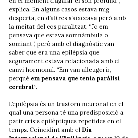
en el moment d’agafar el son profund”,
explica. En alguns casos estava mig
desperta, en d’altres s’aixecava però amb
la meitat del cos paralitzat. “Jo em
pensava que estava somnàmbula o
somiant”, però amb el diagnòstic van
saber que era una epilèpsia que
segurament estava relacionada amb el
canvi hormonal. “Em van alleugerir,
perquè
em pensava que tenia paràlisi
cerebral
”.
L’epilèpsia és un trastorn neuronal en el
qual una persona té una predisposició a
patir crisis epilèptiques repetides en el
temps. Coincidint amb el
Dia