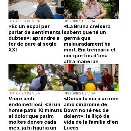
HISTÒRIES DE VIDA
HISTÒRIES DE VIDA
«És un espai per
«La Bruna creixerà
parlar de sentiments i
sabent que té un
dubtes»: aprendre a
germà que
fer de pare al segle
malauradament ha
XXI
mort. Em trencaria el
cor que fos d'una
altra manera»
HISTÒRIES DE VIDA
HISTÒRIES DE VIDA
Viure amb
«Donar la mà a un nen
endometriosi: «Si un
amb síndrome de
home patís 10 minuts
Down no té res de
el dolor que patim
dolent»: la lliçó de
moltes dones cada
vida de la família d'en
mes, ja hi hauria un
Lucas