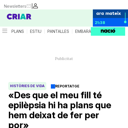
|
Newsletters
ara mateix
21:38
PLANS
ESTIU
PANTALLES
EMBARÀS
CRIANÇA
ES
HISTÒRIES DE VIDA
REPORTATGE
«Des que el meu fill té
epilèpsia hi ha plans que
hem deixat de fer per
por»