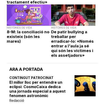
tractament efectiu»
HISTÒRIES DE VIDA
HISTÒRIES DE VIDA
8-M: la conciliació no
De patir bullying a
existeix (són les
treballar per
mares)
erradicar-lo: «Només
entrar a l'aula ja sé
qui són les víctimes i
els assetjadors»
ARA A PORTADA
CONTINGUT PATROCINAT
El millor lloc per entendre un
eclipsi: CosmoCaixa dedica
una jornada especial a aquest
fenomen astronòmic
Redacció