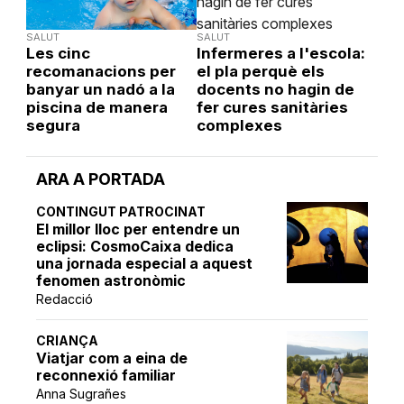
SALUT
SALUT
Les cinc
Infermeres a l'escola:
recomanacions per
el pla perquè els
banyar un nadó a la
docents no hagin de
piscina de manera
fer cures sanitàries
segura
complexes
ARA A PORTADA
CONTINGUT PATROCINAT
El millor lloc per entendre un
eclipsi: CosmoCaixa dedica
una jornada especial a aquest
fenomen astronòmic
Redacció
CRIANÇA
Viatjar com a eina de
reconnexió familiar
Anna Sugrañes