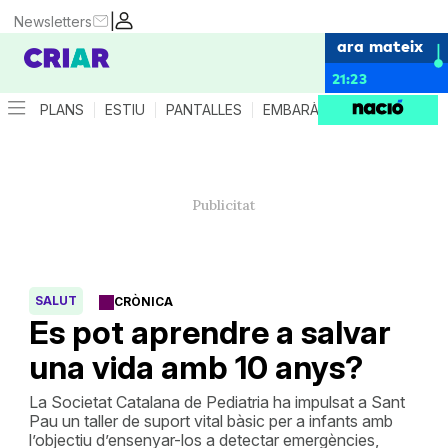
|
Newsletters
ara mateix
21:23
PLANS
ESTIU
PANTALLES
EMBARÀS
CRIANÇA
ES
SALUT
CRÒNICA
Es pot aprendre a salvar
una vida amb 10 anys?
La Societat Catalana de Pediatria ha impulsat a Sant
Pau un taller de suport vital bàsic per a infants amb
l’objectiu d’ensenyar-los a detectar emergències,