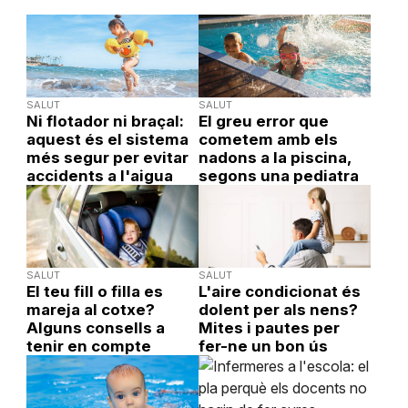
SALUT
SALUT
Ni flotador ni braçal:
El greu error que
aquest és el sistema
cometem amb els
més segur per evitar
nadons a la piscina,
accidents a l'aigua
segons una pediatra
SALUT
SALUT
El teu fill o filla es
L'aire condicionat és
mareja al cotxe?
dolent per als nens?
Alguns consells a
Mites i pautes per
tenir en compte
fer-ne un bon ús