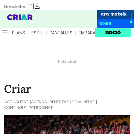
|
Newsletters
ara mateix
09:58
PLANS
ESTIU
PANTALLES
EMBARÀS
CRIANÇA
ES
Criar
ACTUALITAT
AGENDA
BENESTAR
COMUNITAT
CONTINGUT PATROCINAT