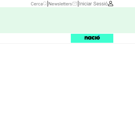
|
|
Iniciar Sessió
Cerca
Newsletters