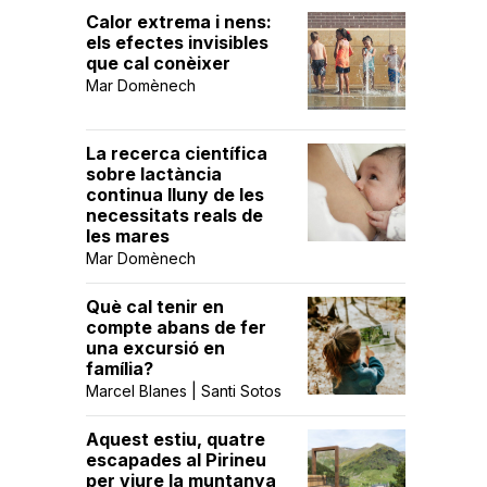
Calor extrema i nens:
els efectes invisibles
que cal conèixer
Mar Domènech
La recerca científica
sobre lactància
continua lluny de les
necessitats reals de
les mares
Mar Domènech
Què cal tenir en
compte abans de fer
una excursió en
família?
Marcel Blanes | Santi Sotos
Aquest estiu, quatre
escapades al Pirineu
per viure la muntanya