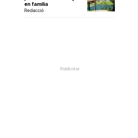
en família
Redacció