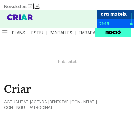
|
Newsletters
ara mateix
21:13
PLANS
ESTIU
PANTALLES
EMBARÀS
CRIANÇA
ES
Criar
ACTUALITAT
AGENDA
BENESTAR
COMUNITAT
CONTINGUT PATROCINAT