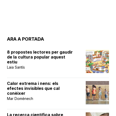
ARA A PORTADA
8 propostes lectores per gaudir
de la cultura popular aquest
estiu
Laia Santís
Calor extrema i nens: els
efectes invisibles que cal
conèixer
Mar Domènech
La recerca científica sobre