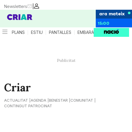
|
Newsletters
ara mateix
15:00
PLANS
ESTIU
PANTALLES
EMBARÀS
CRIANÇA
ES
Criar
ACTUALITAT
AGENDA
BENESTAR
COMUNITAT
CONTINGUT PATROCINAT