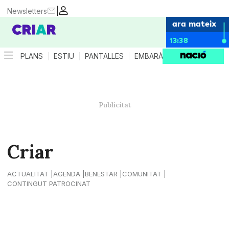
|
Newsletters
ara mateix
13:38
PLANS
ESTIU
PANTALLES
EMBARÀS
CRIANÇA
ES
Criar
ACTUALITAT
AGENDA
BENESTAR
COMUNITAT
CONTINGUT PATROCINAT