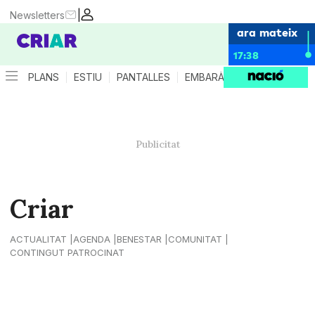
|
Newsletters
ara mateix
17:38
PLANS
ESTIU
PANTALLES
EMBARÀS
CRIANÇA
ES
Criar
ACTUALITAT
AGENDA
BENESTAR
COMUNITAT
CONTINGUT PATROCINAT