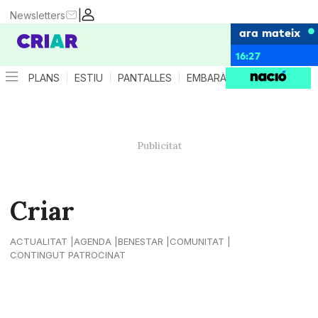
|
Newsletters
ara mateix
16:27
PLANS
ESTIU
PANTALLES
EMBARÀS
CRIANÇA
ES
Criar
ACTUALITAT
AGENDA
BENESTAR
COMUNITAT
CONTINGUT PATROCINAT