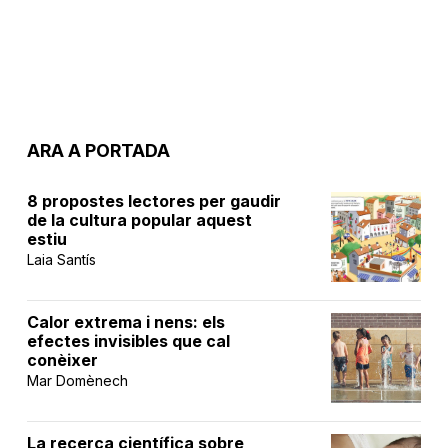
ARA A PORTADA
8 propostes lectores per gaudir
de la cultura popular aquest
estiu
Laia Santís
Calor extrema i nens: els
efectes invisibles que cal
conèixer
Mar Domènech
La recerca científica sobre