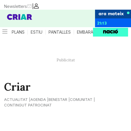
|
Newsletters
ara mateix
21:13
PLANS
ESTIU
PANTALLES
EMBARÀS
CRIANÇA
ES
Criar
ACTUALITAT
AGENDA
BENESTAR
COMUNITAT
CONTINGUT PATROCINAT