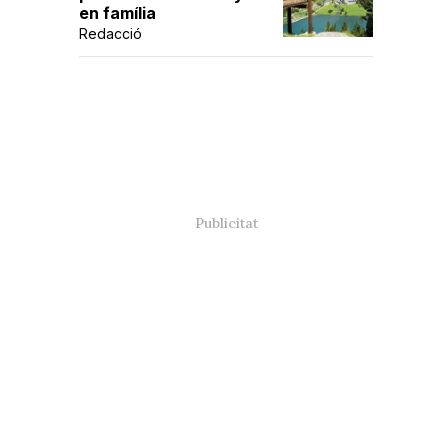
en família
Redacció