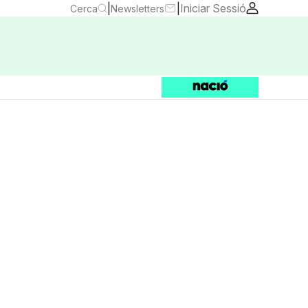
|
|
Iniciar Sessió
Cerca
Newsletters