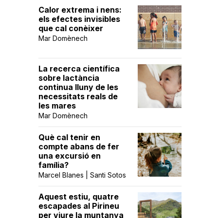
Calor extrema i nens:
els efectes invisibles
que cal conèixer
Mar Domènech
La recerca científica
sobre lactància
continua lluny de les
necessitats reals de
les mares
Mar Domènech
Què cal tenir en
compte abans de fer
una excursió en
família?
Marcel Blanes | Santi Sotos
Aquest estiu, quatre
escapades al Pirineu
per viure la muntanya