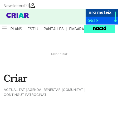
|
Newsletters
ara mateix
09:29
PLANS
ESTIU
PANTALLES
EMBARÀS
CRIANÇA
ES
Criar
ACTUALITAT
AGENDA
BENESTAR
COMUNITAT
CONTINGUT PATROCINAT