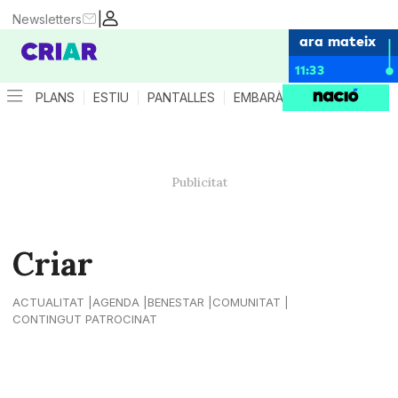
|
Newsletters
ara mateix
11:33
PLANS
ESTIU
PANTALLES
EMBARÀS
CRIANÇA
ES
Criar
ACTUALITAT
AGENDA
BENESTAR
COMUNITAT
CONTINGUT PATROCINAT