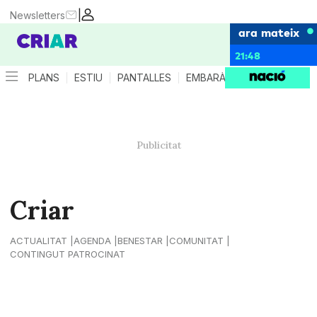
|
Newsletters
ara mateix
21:48
PLANS
ESTIU
PANTALLES
EMBARÀS
CRIANÇA
ES
Criar
ACTUALITAT
AGENDA
BENESTAR
COMUNITAT
CONTINGUT PATROCINAT