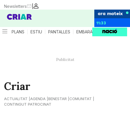
|
Newsletters
ara mateix
11:33
PLANS
ESTIU
PANTALLES
EMBARÀS
CRIANÇA
ES
Criar
ACTUALITAT
AGENDA
BENESTAR
COMUNITAT
CONTINGUT PATROCINAT