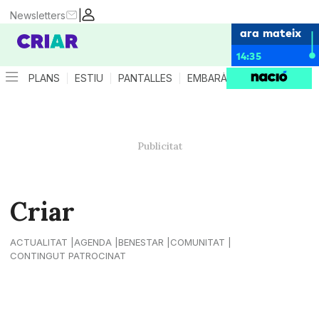
|
Newsletters
ara mateix
14:35
PLANS
ESTIU
PANTALLES
EMBARÀS
CRIANÇA
ES
Criar
ACTUALITAT
AGENDA
BENESTAR
COMUNITAT
CONTINGUT PATROCINAT