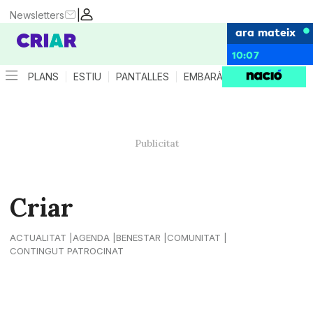
|
Newsletters
ara mateix
10:07
PLANS
ESTIU
PANTALLES
EMBARÀS
CRIANÇA
ES
Criar
ACTUALITAT
AGENDA
BENESTAR
COMUNITAT
CONTINGUT PATROCINAT