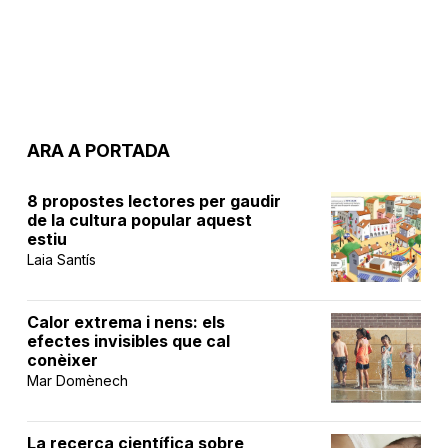
ARA A PORTADA
8 propostes lectores per gaudir
de la cultura popular aquest
estiu
Laia Santís
Calor extrema i nens: els
efectes invisibles que cal
conèixer
Mar Domènech
La recerca científica sobre