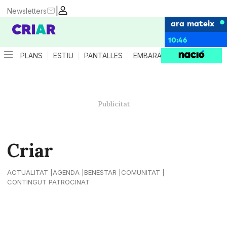
|
Newsletters
ara mateix
10:46
PLANS
ESTIU
PANTALLES
EMBARÀS
CRIANÇA
ES
Criar
ACTUALITAT
AGENDA
BENESTAR
COMUNITAT
CONTINGUT PATROCINAT