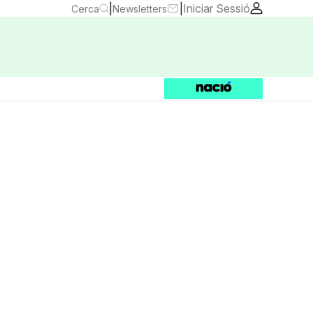
|
|
Iniciar Sessió
Cerca
Newsletters