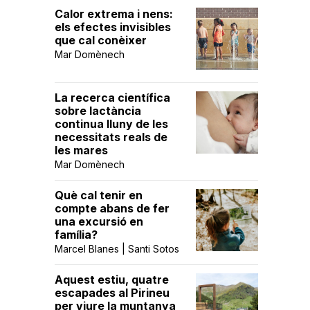
Calor extrema i nens:
els efectes invisibles
que cal conèixer
Mar Domènech
La recerca científica
sobre lactància
continua lluny de les
necessitats reals de
les mares
Mar Domènech
Què cal tenir en
compte abans de fer
una excursió en
família?
Marcel Blanes | Santi Sotos
Aquest estiu, quatre
escapades al Pirineu
per viure la muntanya