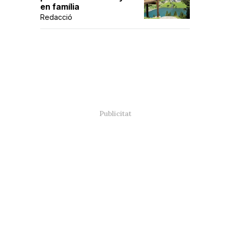
en família
Redacció