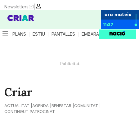
|
Newsletters
ara mateix
11:37
PLANS
ESTIU
PANTALLES
EMBARÀS
CRIANÇA
ES
Criar
ACTUALITAT
AGENDA
BENESTAR
COMUNITAT
CONTINGUT PATROCINAT