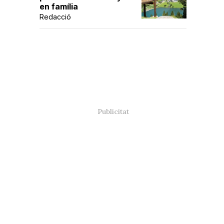
en família
Redacció