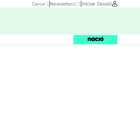
|
|
Iniciar Sessió
Cerca
Newsletters