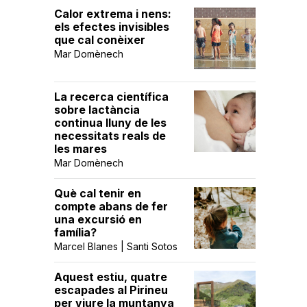
Calor extrema i nens:
els efectes invisibles
que cal conèixer
Mar Domènech
La recerca científica
sobre lactància
continua lluny de les
necessitats reals de
les mares
Mar Domènech
Què cal tenir en
compte abans de fer
una excursió en
família?
Marcel Blanes | Santi Sotos
Aquest estiu, quatre
escapades al Pirineu
per viure la muntanya