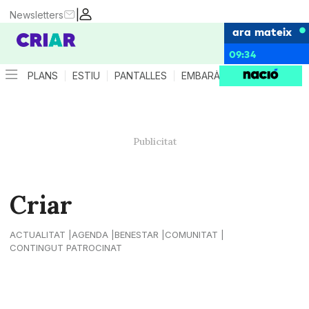
|
Newsletters
ara mateix
09:34
PLANS
ESTIU
PANTALLES
EMBARÀS
CRIANÇA
ES
Criar
ACTUALITAT
AGENDA
BENESTAR
COMUNITAT
CONTINGUT PATROCINAT