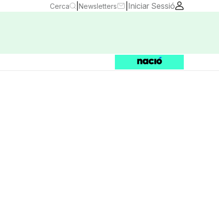
|
|
Iniciar Sessió
Cerca
Newsletters