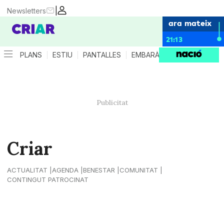
|
Newsletters
ara mateix
21:13
PLANS
ESTIU
PANTALLES
EMBARÀS
CRIANÇA
ES
Criar
ACTUALITAT
AGENDA
BENESTAR
COMUNITAT
CONTINGUT PATROCINAT