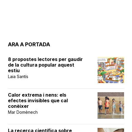
ARA A PORTADA
8 propostes lectores per gaudir
de la cultura popular aquest
estiu
Laia Santís
Calor extrema i nens: els
efectes invisibles que cal
conèixer
Mar Domènech
La recerca científica sobre