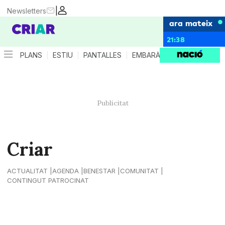
|
Newsletters
ara mateix
21:38
PLANS
ESTIU
PANTALLES
EMBARÀS
CRIANÇA
ES
Criar
ACTUALITAT
AGENDA
BENESTAR
COMUNITAT
CONTINGUT PATROCINAT