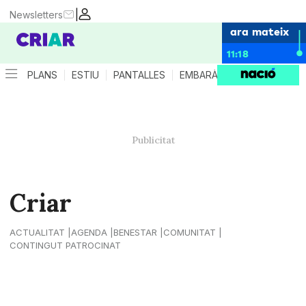
|
Newsletters
ara mateix
11:18
PLANS
ESTIU
PANTALLES
EMBARÀS
CRIANÇA
ES
Criar
ACTUALITAT
AGENDA
BENESTAR
COMUNITAT
CONTINGUT PATROCINAT