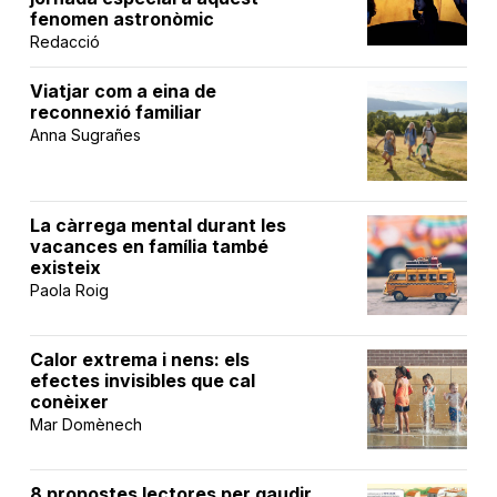
fenomen astronòmic
Redacció
Viatjar com a eina de
reconnexió familiar
Anna Sugrañes
La càrrega mental durant les
vacances en família també
existeix
Paola Roig
Calor extrema i nens: els
efectes invisibles que cal
conèixer
Mar Domènech
8 propostes lectores per gaudir