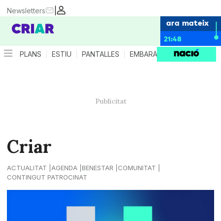
|
Newsletters
ara mateix
21:48
PLANS
ESTIU
PANTALLES
EMBARÀS
CRIANÇA
ES
Criar
ACTUALITAT
AGENDA
BENESTAR
COMUNITAT
CONTINGUT PATROCINAT