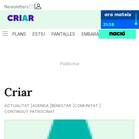
|
Newsletters
ara mateix
21:38
PLANS
ESTIU
PANTALLES
EMBARÀS
CRIANÇA
ES
Criar
ACTUALITAT
AGENDA
BENESTAR
COMUNITAT
CONTINGUT PATROCINAT