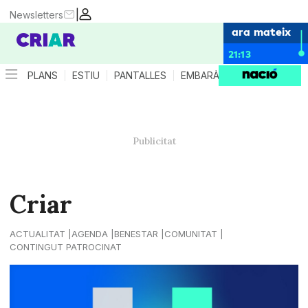
|
Newsletters
ara mateix
21:13
PLANS
ESTIU
PANTALLES
EMBARÀS
CRIANÇA
ES
Criar
ACTUALITAT
AGENDA
BENESTAR
COMUNITAT
CONTINGUT PATROCINAT