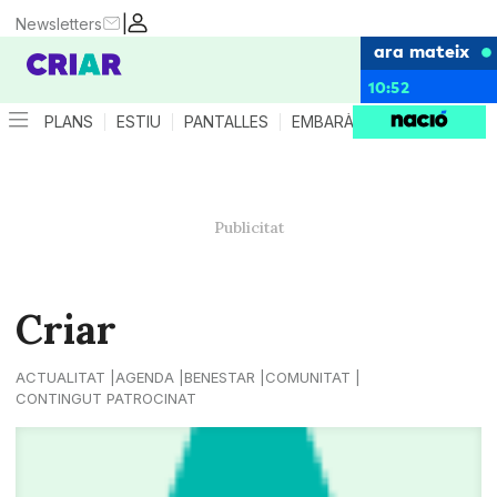
|
Newsletters
ara mateix
10:52
PLANS
ESTIU
PANTALLES
EMBARÀS
CRIANÇA
ES
Criar
ACTUALITAT
AGENDA
BENESTAR
COMUNITAT
CONTINGUT PATROCINAT